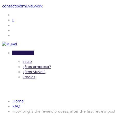
contacto@muval.work
Inicia sesión
Inicio
¿Eres empresa?
¿Eres Muval?
Precios
How long is the review process
Home
FAQ
How long is the review process, after the first review post