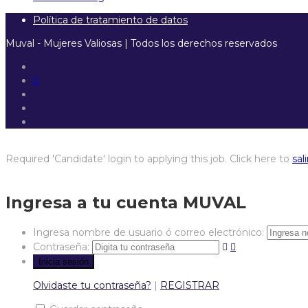
Política de tratamiento de datos
Muval - Mujeres Valiosas | Todos los derechos reservados
Required 'Candidate' login to applying this job.
Click here to
sali
Ingresa a tu cuenta MUVAL
Ingresa nombre de usuario ó correo electrónico:
Contraseña:
Olvidaste tu contraseña?
|
REGISTRAR