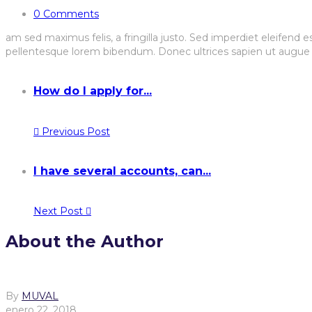
0 Comments
am sed maximus felis, a fringilla justo. Sed imperdiet eleifend es
pellentesque lorem bibendum. Donec ultrices sapien ut augue
How do I apply for...
Previous Post
I have several accounts, can...
Next Post
About the Author
By
MUVAL
enero 22, 2018