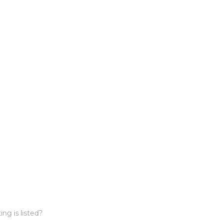
, after the first review postin
ing is listed?