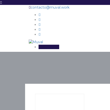
contacto@muval.work
Inicia sesión