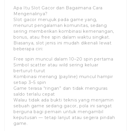
Apa Itu Slot Gacor dan Bagaimana Cara
Mengenalinya?
Slot gacor merujuk pada game yang,
menurut pengalaman komunitas, sedang
sering memberikan kombinasi kemenangan,
bonus, atau free spin dalam waktu singkat.
Biasanya, slot jenis ini mudah dikenali lewat
beberapa ciri:
Free spin muncul dalam 10–20 spin pertama
Simbol scatter atau wild sering keluar
berturut-turut
Kombinasi menang (payline) muncul hampir
setiap 3–5 spin
Game terasa “ringan” dan tidak menguras
saldo terlalu cepat
Walau tidak ada bukti teknis yang menjamin
sebuah game sedang gacor, pola ini sangat
berguna bagi pemain untuk mengambil
keputusan — tetap lanjut atau segera pindah
game.