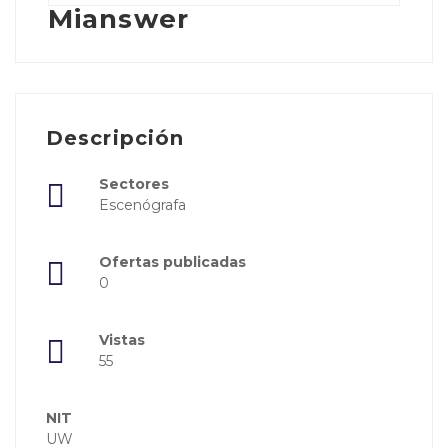
Mianswer
Descripción
Sectores
Escenógrafa
Ofertas publicadas
0
Vistas
55
NIT
UW