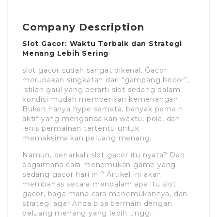
Company Description
Slot Gacor: Waktu Terbaik dan Strategi
Menang Lebih Sering
slot gacor sudah sangat dikenal. Gacor
merupakan singkatan dari “gampang bocor”,
istilah gaul yang berarti slot sedang dalam
kondisi mudah memberikan kemenangan.
Bukan hanya hype semata, banyak pemain
aktif yang mengandalkan waktu, pola, dan
jenis permainan tertentu untuk
memaksimalkan peluang menang.
Namun, benarkah slot gacor itu nyata? Dan
bagaimana cara menemukan game yang
sedang gacor hari ini? Artikel ini akan
membahas secara mendalam apa itu slot
gacor, bagaimana cara menemukannya, dan
strategi agar Anda bisa bermain dengan
peluang menang yang lebih tinggi.