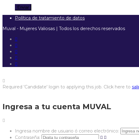
Política de tratamiento de datos
Muval - Mujeres Valiosas | Todos los derechos reservados
Required 'Candidate' login to applying this job.
Click here to
sali
Ingresa a tu cuenta MUVAL
Ingresa nombre de usuario ó correo electrónico:
Contraseña: