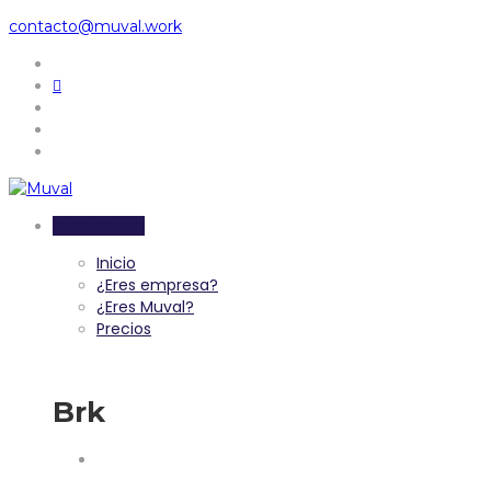
contacto@muval.work
Inicia sesión
Inicio
¿Eres empresa?
¿Eres Muval?
Precios
Brk