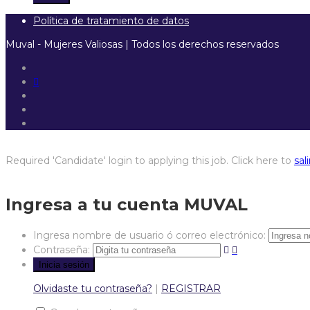
Política de tratamiento de datos
Muval - Mujeres Valiosas | Todos los derechos reservados
Required 'Candidate' login to applying this job.
Click here to
sali
Ingresa a tu cuenta MUVAL
Ingresa nombre de usuario ó correo electrónico:
Contraseña:
Olvidaste tu contraseña?
|
REGISTRAR