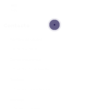
NIT
FW
Contacto
Nombre de usuaria:
Correo electrónico:
Teléfono:
Mensaje