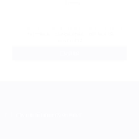
Reload
Al usar MUVAL estas de acuerdo con nuestros
términos y condiciones
y
política de
privacidad.
Política de tratamiento de datos