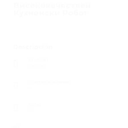
Висококачествен
Кухненски Робот
Descripción
Sectores
Zapatera
Ofertas publicadas
0
Vistas
80
NIT