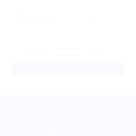
Reload
Al usar MUVAL estas de acuerdo con nuestros
términos y condiciones
y
política de
privacidad.
Política de tratamiento de datos