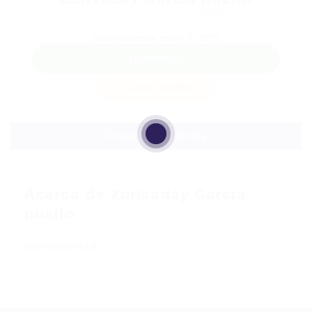
Teléfono: +57304 6663598
Sector:
Usuaria desde, mayo 2, 2025
WhatsApp
Guardar candidata
Descargar hoja de vida
Acerca de Zurisaday García
puello
Discapacidad