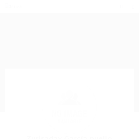
Zurisaday García puello