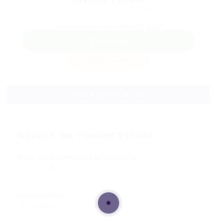
Teléfono: 424-3440525
Sector: Auxiliar de farmacia, Auxiliar de vuelo
Usuaria desde, noviembre 12, 2025
WhatsApp
Guardar candidata
Descargar hoja de vida
Acerca de Yuvilet Piñate
Años de Experiencia profesional
De 4 a 6 años
Nacionalidad
Venezolana