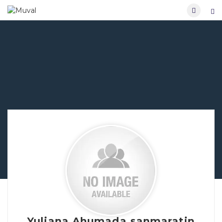
Yuliana Ahumada sanmaratin