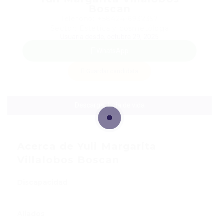
Boscan
Teléfono: +58424-6932357
Sector: Estética y cosmetóloga
Usuaria desde, octubre 29, 2025
WhatsApp
Guardar candidata
Descargar hoja de vida
Acerca de Yuli Margarita
Villalobos Boscan
Discapacidad
Aliados