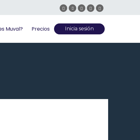
es Muval?
Precios
Inicia sesión