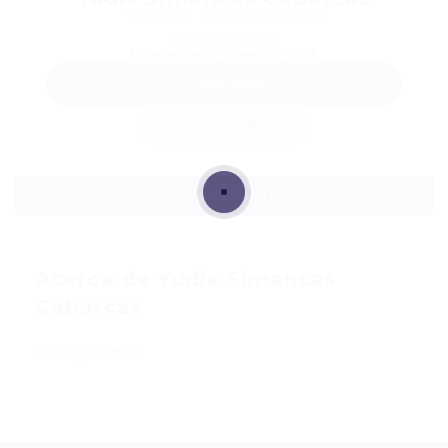
Teléfono: +57324 3802144
Sector: Salud
Usuaria desde, mayo 28, 2025
WhatsApp
Guardar candidata
Descargar hoja de vida
Acerca de Yudis Simancas
Cabarcas
Discapacidad