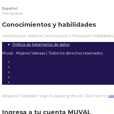
Español
Principiante
Conocimientos y habilidades
comunicación asertiva
Comunicación y Persuación
Habilidades
Política de tratamiento de datos
Muval - Mujeres Valiosas | Todos los derechos reservados
Required 'Candidate' login to applying this job.
Click here to
sali
Ingresa a tu cuenta MUVAL