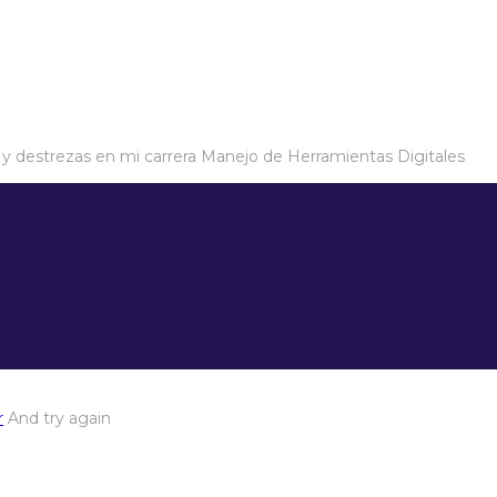
 y destrezas en mi carrera
Manejo de Herramientas Digitales
r
And try again