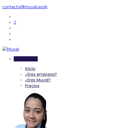
contacto@muval.work
Inicia sesión
Inicio
¿Eres empresa?
¿Eres Muval?
Precios