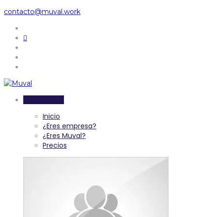
contacto@muval.work
Inicia sesión
Inicio
¿Eres empresa?
¿Eres Muval?
Precios