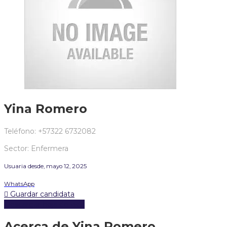
Yina Romero
Teléfono: +57322 6732082
Sector: Enfermera
Usuaria desde, mayo 12, 2025
WhatsApp
Guardar candidata
Descargar hoja de vida
Acerca de Yina Romero