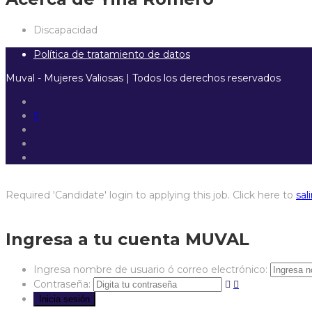
Discapacidad
Política de tratamiento de datos
Muval - Mujeres Valiosas | Todos los derechos reservados
Required 'Candidate' login to applying this job.
Click here to
sali
Ingresa a tu cuenta MUVAL
Ingresa nombre de usuario ó correo electrónico:
Contraseña: