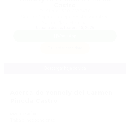
Castro
Teléfono: 300 6682476
Sector: Cajera, Recepcionista, Zapatera
Salario: $2 / Mensual
Usuaria desde, febrero 18, 2026
WhatsApp
Guardar candidata
Descargar hoja de vida
Acerca de Yennely del Carmen
Pineda Castro
PROFESIÓN
Trabajo independiente