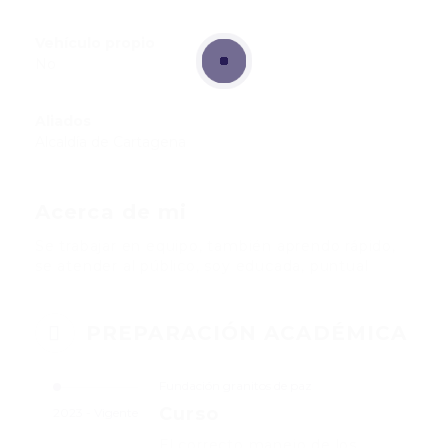
Vehículo propio
No
Aliados
Alcaldía de Cartagena
Acerca de mi
Se trabajar en equipo, también aprendo rápido,
se atender al público, soy educada, puntual
PREPARACIÓN ACADÉMICA
Fundación granitos de paz
Curso
2023 - Vigente
El correcto manejo de los