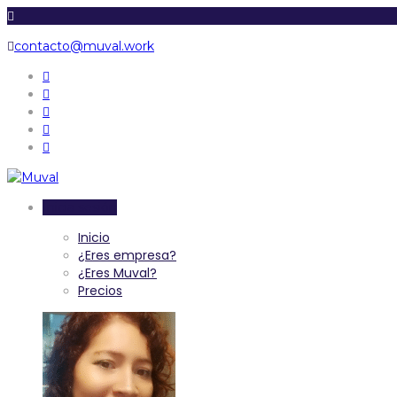
contacto@muval.work
Inicia sesión
Inicio
¿Eres empresa?
¿Eres Muval?
Precios