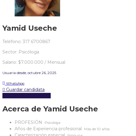
Yamid Useche
Teléfono: 317 6700867
Sector: Psicóloga
Salario: $7.000.000 / Mensual
Usuaria desde, octubre 26, 2025
WhatsApp
Guardar candidata
Descargar hoja de vida
Acerca de Yamid Useche
PROFESIÓN
Psicologa
Años de Experiencia profesional
Más de 10 años
Caracterización especial
Ninguna