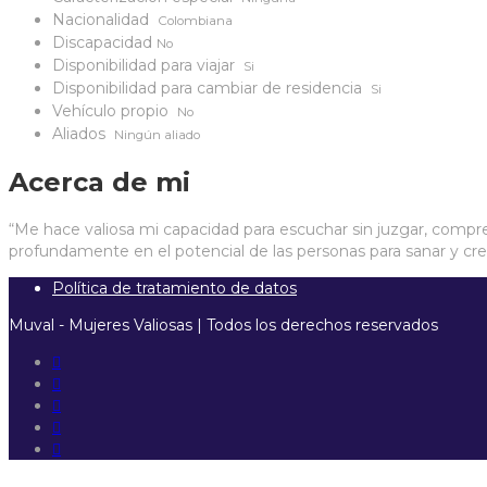
Nacionalidad
Colombiana
Discapacidad
No
Disponibilidad para viajar
Si
Disponibilidad para cambiar de residencia
Si
Vehículo propio
No
Aliados
Ningún aliado
Acerca de mi
“Me hace valiosa mi capacidad para escuchar sin juzgar, compr
profundamente en el potencial de las personas para sanar y cre
Política de tratamiento de datos
Muval - Mujeres Valiosas | Todos los derechos reservados