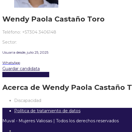
Wendy Paola Castaño Toro
Teléfono: +57304 3406148
Sector:
Usuaria desde, julio 25, 2025
WhatsApp
Guardar candidata
Descargar hoja de vida
Acerca de Wendy Paola Castaño T
Discapacidad
Política de tratamiento de datos
Muval - Mujeres Valiosas | Todos los derechos reservados