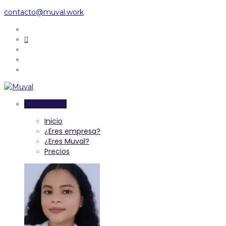
contacto@muval.work
Inicia sesión
Inicio
¿Eres empresa?
¿Eres Muval?
Precios