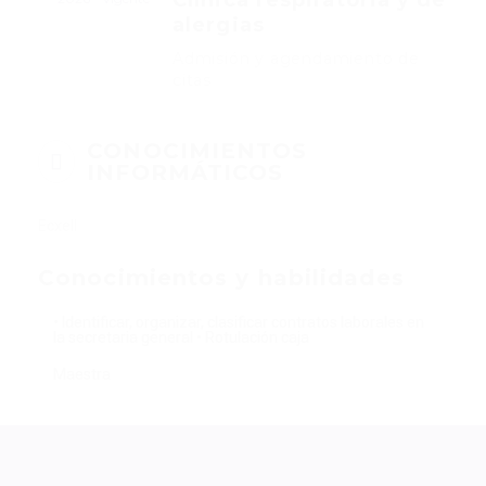
Clínica respiratoria y de
alergias
Admisión y agendamiento de
citas
CONOCIMIENTOS
INFORMÁTICOS
Ecxell
Conocimientos y habilidades
• Identificar, organizar, clasificar contratos laborales en
la secretaria general • Rotulación caja
Maestra