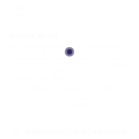
Aliados
Ningún aliado
Acerca de mi
Mi nombre es Wendy Johana Díaz Rodriguez,
graduada de la universidad de cartagena y
deseo iniciar mi vida laboral, soy una persona
responsable, comprometida, puntual pero sobre
todo con muchas ganas de aprender y
disposición para trabajar inmediato.
Hice mis prácticas en la clínica maternidad
Trabaje 3 meses en la clínica respiratoria y de
alergias, en la parte de admisión y
agendamiento de citas.
PREPARACIÓN ACADÉMICA