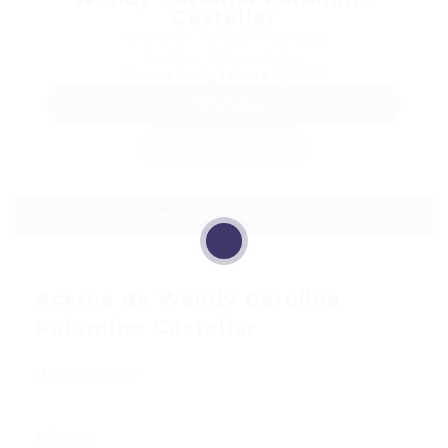
Castellar
Teléfono: +57302 4037902
Sector: Almacenista
Usuaria desde, febrero 27, 2026
WhatsApp
Guardar candidata
Descargar hoja de vida
Acerca de Wendy Carolina
Palomino Castellar
Discapacidad
Aliados