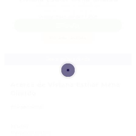
Teléfono: +57300 8866145
Sector: Almacenista
Usuaria desde, marzo 17, 2026
WhatsApp
Guardar candidata
Descargar hoja de vida
Acerca de Viviana Esther Mena
Giraldo
Discapacidad
Aliados
Fundación JUANFE