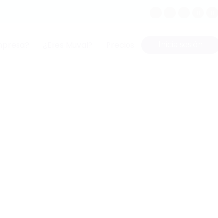
mpresa?
¿Eres Muval?
Precios
Inicia sesión