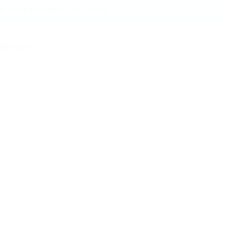
contacto@muval.work