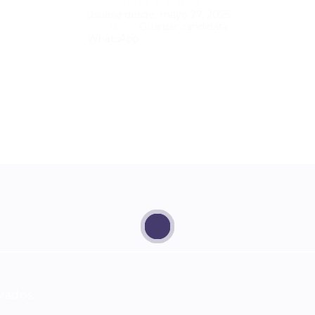
Sector: Bailarina
Usuaria desde, mayo 27, 2025
Guardar candidata
WhatsApp
rvados