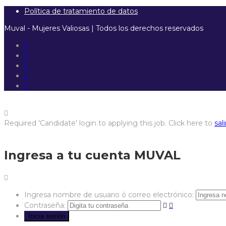
Política de tratamiento de datos
Muval - Mujeres Valiosas | Todos los derechos reservados
Required 'Candidate' login to applying this job.
Click here to
sali
Ingresa a tu cuenta MUVAL
Ingresa nombre de usuario ó correo electrónico:
Contraseña: