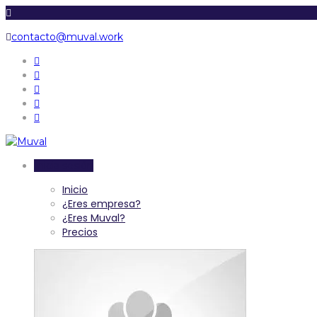
contacto@muval.work
Inicia sesión
Inicio
¿Eres empresa?
¿Eres Muval?
Precios