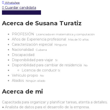
WhatsApp
Guardar candidata
Descargar hoja de vida
Acerca de Susana Turatiz
PROFESIÓN
Licenciada en matemática y computación
Años de Experiencia profesional
Más de 10 años
Caracterización especial
Ninguna
Nacionalidad
Cubana
Discapacidad
Disponibilidad para viajar
Si
Disponibilidad para cambiar de residencia
No
Licencia de conducir
Si
Vehículo propio
No
Aliados
Ningún aliado
Acerca de mi
Capacitada para organizar y planificar tareas, atenta a detalles.
●
Analista de datos para el desarrollo de la empresa.