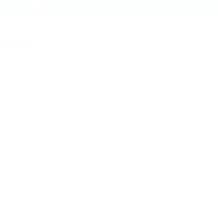
contacto@muval.work