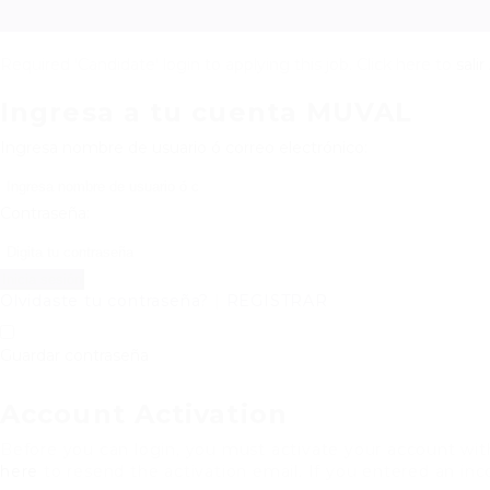
Required 'Candidate' login to applying this job.
Click here to
salir
Ingresa a tu cuenta MUVAL
Ingresa nombre de usuario ó correo electrónico:
Contraseña:
Olvidaste tu contraseña?
|
REGISTRAR
Guardar contraseña
Account Activation
Before you can login, you must activate your account with
here
to resend the activation email. If you entered an inco