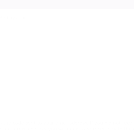
And try again
 the code sent to your email address. If you did not recei
rrect email address, you will need to re-register with the