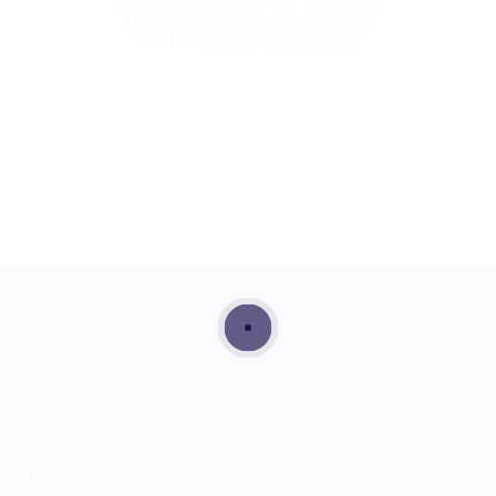
Sector: Ingeniera de sistemas
Usuaria desde, octubre 29, 2025
WhatsApp
Guardar candidata
rvados