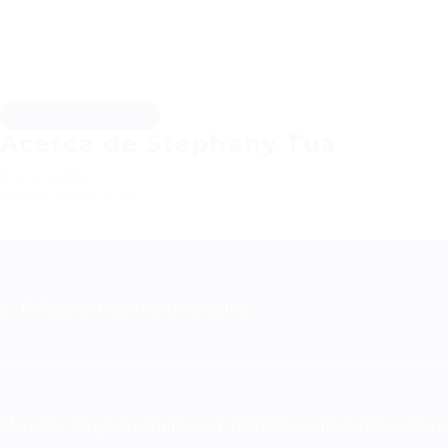
Descargar hoja de vida
Acerca de Stephany Tua
Discapacidad
Aliados
Ningún aliado
Política de tratamiento de datos
Muval - Mujeres Valiosas | Todos los derechos rese