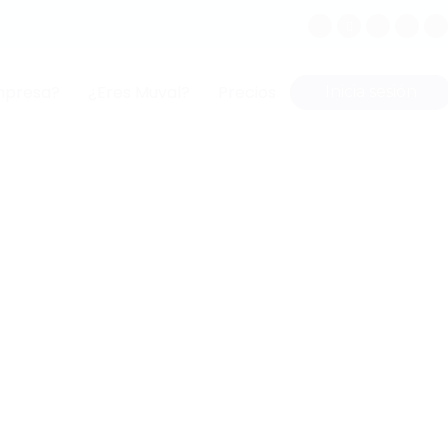
mpresa?
¿Eres Muval?
Precios
Inicia sesión