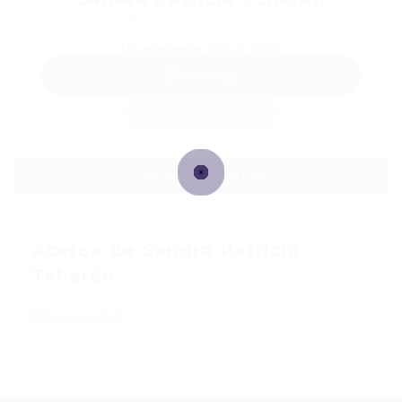
Teléfono: +57301 8313934
Sector: Ventas y comercial
Usuaria desde, julio 22, 2025
WhatsApp
Guardar candidata
Descargar hoja de vida
Acerca de Sandra Patricia
Teherán
Discapacidad