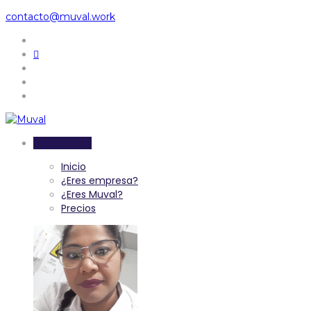
contacto@muval.work
Inicia sesión
Inicio
¿Eres empresa?
¿Eres Muval?
Precios