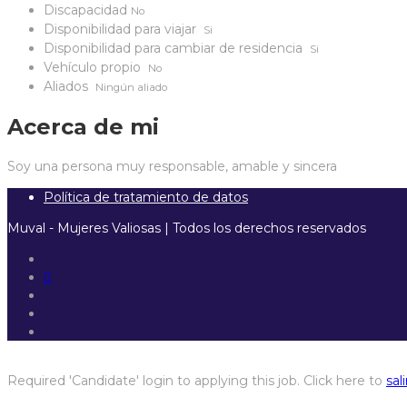
Discapacidad
No
Disponibilidad para viajar
Si
Disponibilidad para cambiar de residencia
Si
Vehículo propio
No
Aliados
Ningún aliado
Acerca de mi
Soy una persona muy responsable, amable y sincera
Política de tratamiento de datos
Muval - Mujeres Valiosas | Todos los derechos reservados
Required 'Candidate' login to applying this job.
Click here to
sali