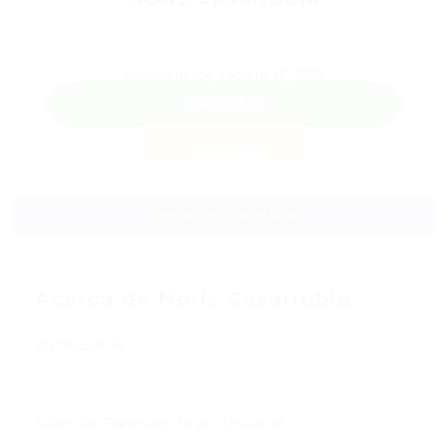
Teléfono: 323 4315934
Sector: Soldadora
Salario: $0 / Mensual
Usuaria desde, febrero 18, 2026
WhatsApp
Guardar candidata
Descargar hoja de vida
Acerca de Noris Casarrubia
PROFESIÓN
Soldador
Años de Experiencia profesional
Sin experiencia