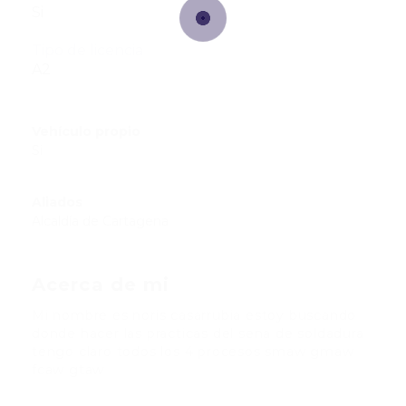
Si
Tipo de licencia
A2
Vehículo propio
Si
Aliados
Alcaldía de Cartagena
Acerca de mi
Mi nombre es noris casarrubia estoy buscando
donde hacer las practicas del sena de soldadura
tengo claro todos los 4 procesos smaw gmaw
fcaw gtaw