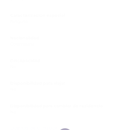
Caracterización especial
Ninguna
Nacionalidad
Colombiana
Discapacidad
No
Disponibilidad para viajar
No
Disponibilidad para cambiar de residencia
No
Licencia de conducir