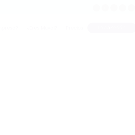
mpresa?
¿Eres Muval?
Precios
Inicia sesión