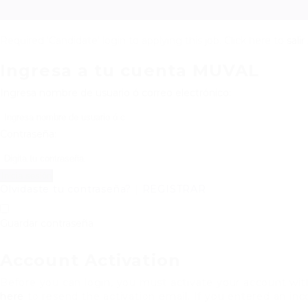
Required 'Candidate' login to applying this job.
Click here to
salir
Ingresa a tu cuenta MUVAL
Ingresa nombre de usuario ó correo electrónico:
Contraseña:
Olvidaste tu contraseña?
|
REGISTRAR
Guardar contraseña
Account Activation
Before you can login, you must activate your account with
here
to resend the activation email. If you entered an inco