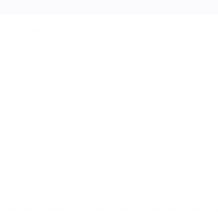
And try again
 the code sent to your email address. If you did not recei
rrect email address, you will need to re-register with the