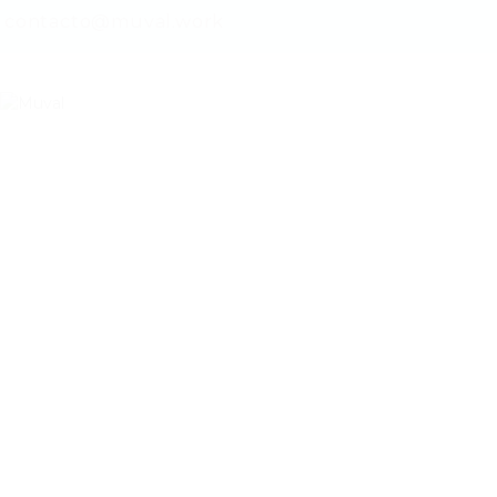
contacto@muval.work