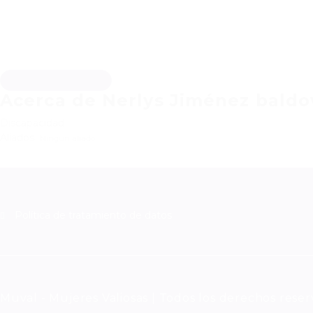
Descargar hoja de vida
Acerca de Nerlys Jiménez baldo
Discapacidad
Aliados
Ningún aliado
Política de tratamiento de datos
Muval - Mujeres Valiosas | Todos los derechos rese