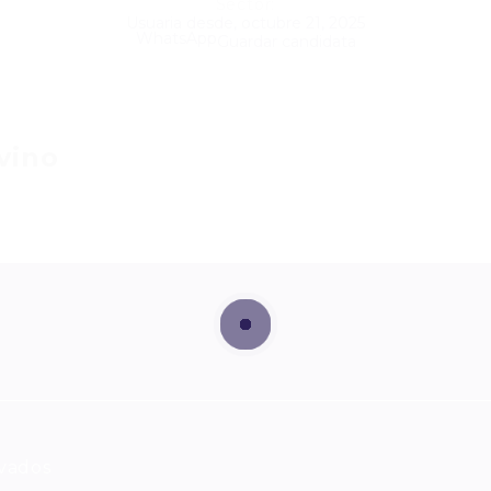
Sector:
Usuaria desde, octubre 21, 2025
WhatsApp
Guardar candidata
vino
rvados