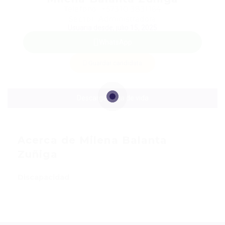
Teléfono: +57310 3831164
Sector: Administradora
Usuaria desde, julio 15, 2025
WhatsApp
Guardar candidata
Descargar hoja de vida
Acerca de Milena Balanta
Zuñiga
Discapacidad