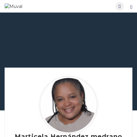
Marticela Hernández medrano