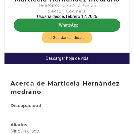
Teléfono: +57324 3165425
Sector: Cocinera
Usuaria desde, febrero 12, 2026
WhatsApp
Guardar candidata
Descargar hoja de vida
Acerca de Marticela Hernández
medrano
Discapacidad
Aliados
Ningún aliado