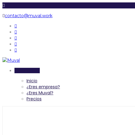
contacto@muval.work
Inicia sesión
Inicio
¿Eres empresa?
¿Eres Muval?
Precios