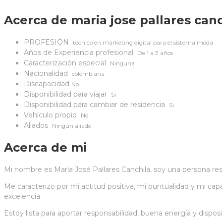
Acerca de maria jose pallares canc
PROFESIÓN
técnico en marketing digital para el sistema moda
Años de Experiencia profesional
De 1 a 3 años
Caracterización especial
Ninguna
Nacionalidad
colombiana
Discapacidad
No
Disponibilidad para viajar
Si
Disponibilidad para cambiar de residencia
Si
Vehículo propio
No
Aliados
Ningún aliado
Acerca de mi
Mi nombre es María José Pallares Canchila, soy una persona r
Me caracterizo por mi actitud positiva, mi puntualidad y mi ca
excelencia.
Estoy lista para aportar responsabilidad, buena energía y dispos