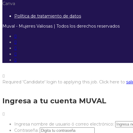
Canva
Política de tratamiento de datos
Muval - Mujeres Valiosas | Todos los derechos reservados
Required 'Candidate' login to applying this job.
Click here to
sali
Ingresa a tu cuenta MUVAL
Ingresa nombre de usuario ó correo electrónico:
Contraseña: