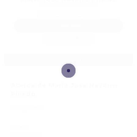
Teléfono: +57301 2547451
Sector: Atención al cliente
Usuaria desde, octubre 19, 2025
WhatsApp
Guardar candidata
Descargar hoja de vida
Acerca de Maria Jose Navarro
Pinedo
Discapacidad
Aliados
Ningún aliado