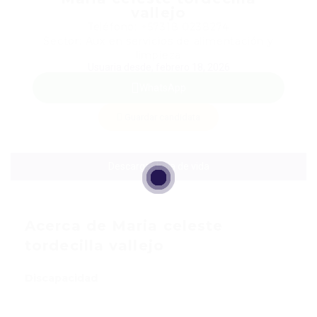
vallejo
Teléfono: +57318 0238274
Sector: Aux en servicios de alimentación y
limpieza
Usuaria desde, febrero 18, 2026
WhatsApp
Guardar candidata
Descargar hoja de vida
Acerca de Maria celeste
tordecilla vallejo
Discapacidad