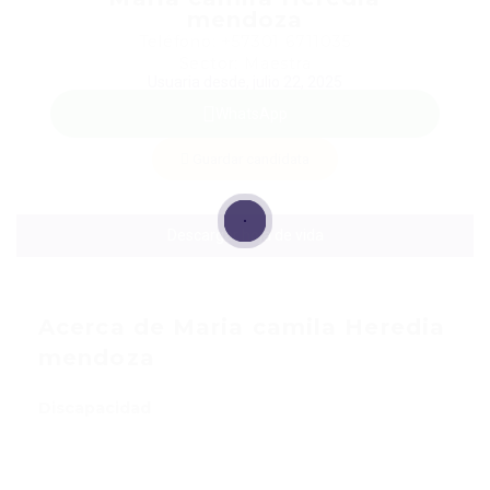
mendoza
Teléfono: +57301 6711035
Sector: Maestra
Usuaria desde, julio 22, 2025
WhatsApp
Guardar candidata
Descargar hoja de vida
Acerca de Maria camila Heredia
mendoza
Discapacidad