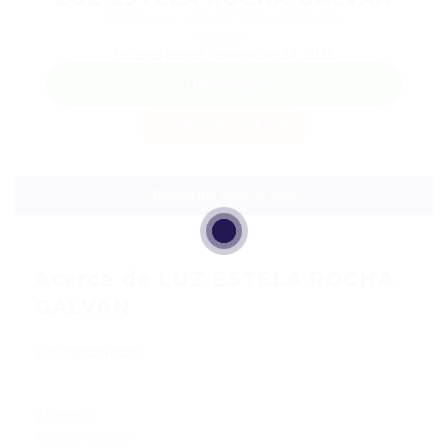
Teléfono: +57+57 320 4995430
Sector:
Usuaria desde, noviembre 24, 2025
WhatsApp
Guardar candidata
Descargar hoja de vida
Acerca de LUZ ESTELA ROCHA
GALVAN
Discapacidad
Aliados
Ningún aliado