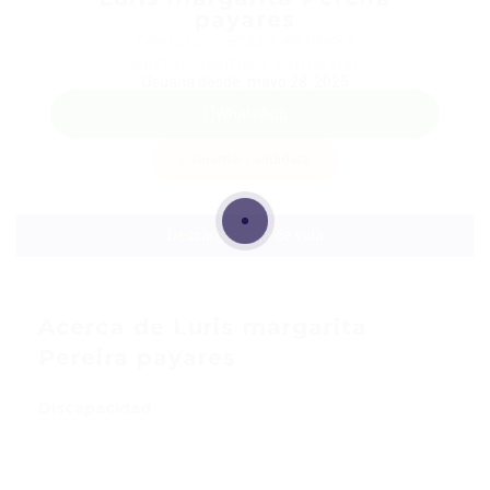
payares
Teléfono: +57324 4818483
Sector: Ventas y comercial
Usuaria desde, mayo 28, 2025
WhatsApp
Guardar candidata
Descargar hoja de vida
Acerca de Luris margarita
Pereira payares
Discapacidad