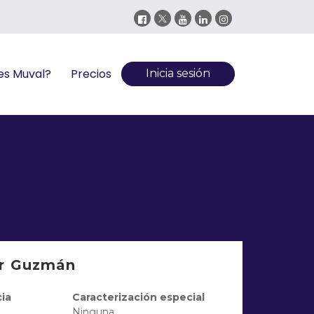
es Muval?
Precios
Inicia sesión
lar Guzmán
ia
Caracterización especial
Ninguna