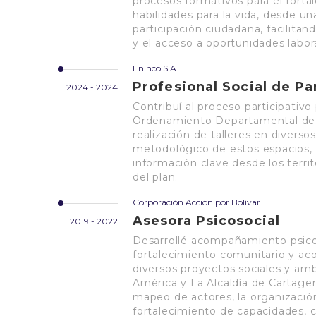
procesos formativos para el forta
habilidades para la vida, desde u
participación ciudadana, facilitand
y el acceso a oportunidades labor
Eninco S.A.
Profesional Social de Pa
2024 - 2024
Contribuí al proceso participativo
Ordenamiento Departamental de Bo
realización de talleres en diverso
metodológico de estos espacios, 
información clave desde los terri
del plan.
Corporación Acción por Bolívar
Asesora Psicosocial
2019 - 2022
Desarrollé acompañamiento psicoso
fortalecimiento comunitario y a
diversos proyectos sociales y am
América y La Alcaldía de Cartage
mapeo de actores, la organización
fortalecimiento de capacidades, 