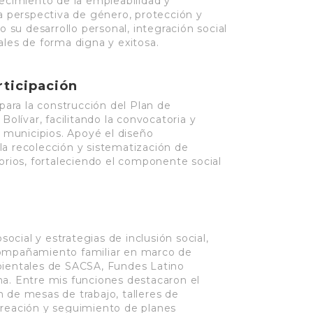
lecimiento de la empleabilidad y
na perspectiva de género, protección y
o su desarrollo personal, integración social
ales de forma digna y exitosa.
rticipación
 para la construcción del Plan de
lívar, facilitando la convocatoria y
s municipios. Apoyé el diseño
la recolección y sistematización de
torios, fortaleciendo el componente social
cial y estrategias de inclusión social,
compañamiento familiar en marco de
bientales de SACSA, Fundes Latino
na. Entre mis funciones destacaron el
 de mesas de trabajo, talleres de
creación y seguimiento de planes