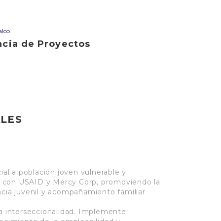
alco
ncia de Proyectos
ALES
l a población joven vulnerable y
 con USAID y Mercy Corp, promoviendo la
ncia juvenil y acompañamiento familiar
la interseccionalidad. Implemente