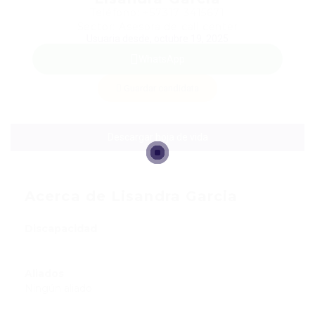
Teléfono: +57317 3415671
Sector: Asesora de call center
Usuaria desde, octubre 19, 2025
WhatsApp
Guardar candidata
Descargar hoja de vida
Acerca de Lisandra Garcia
Discapacidad
Aliados
Ningún aliado