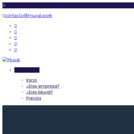
contacto@muval.work
Inicia sesión
Inicio
¿Eres empresa?
¿Eres Muval?
Precios