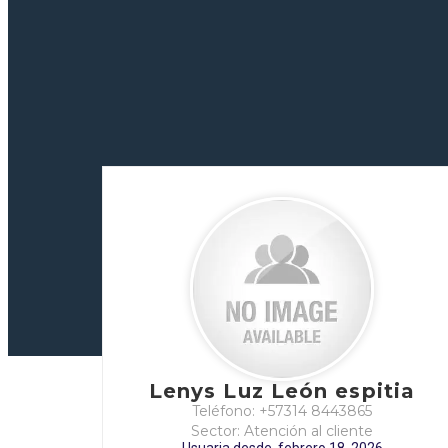
Lenys Luz León espitia
Teléfono: +57314 8443865
Sector: Atención al cliente