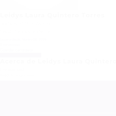
Leidys Laura Quintero Torres
Teléfono: +57304 2924050
Sector: Servicio al cliente
Usuaria desde, febrero 28, 2026
WhatsApp
Guardar candidata
Descargar hoja de vida
Acerca de Leidys Laura Quinter
Discapacidad
Aliados
Ningún aliado