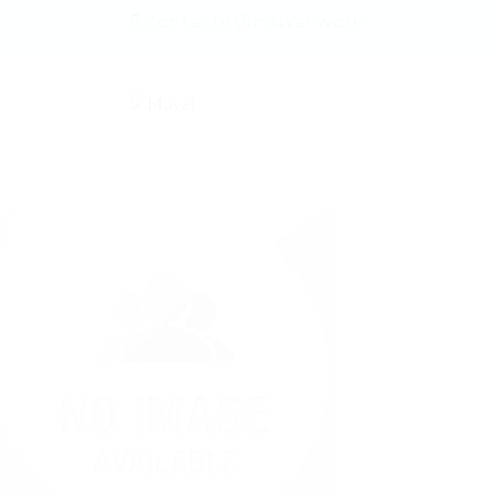
contacto@muval.work