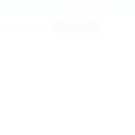
es Muval?
Precios
Inicia sesión