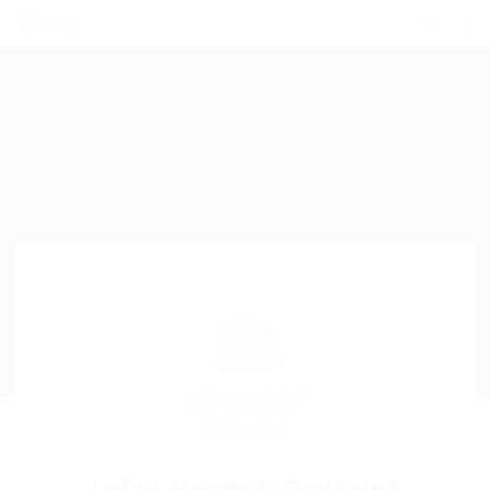
Leidy MendozaGonzalez