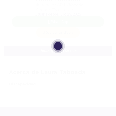
Teléfono: +57321 7586385
Sector: Físico-química
Usuaria desde, julio 25, 2025
WhatsApp
Guardar candidata
Descargar hoja de vida
Acerca de Laura Taboada
Discapacidad