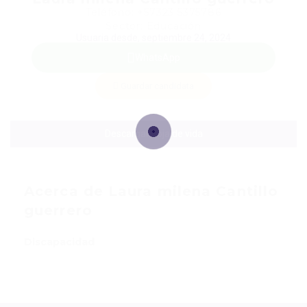
Teléfono: +57323 5375786
Sector: Educación
Usuaria desde, septiembre 24, 2024
WhatsApp
Guardar candidata
Descargar hoja de vida
Acerca de Laura milena Cantillo
guerrero
Discapacidad