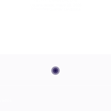
Sector: Administradora
Usuaria desde, mayo 28, 2025
WhatsApp
Guardar candidata
rvados