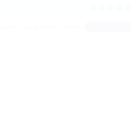
mpresa?
¿Eres Muval?
Precios
Inicia sesión