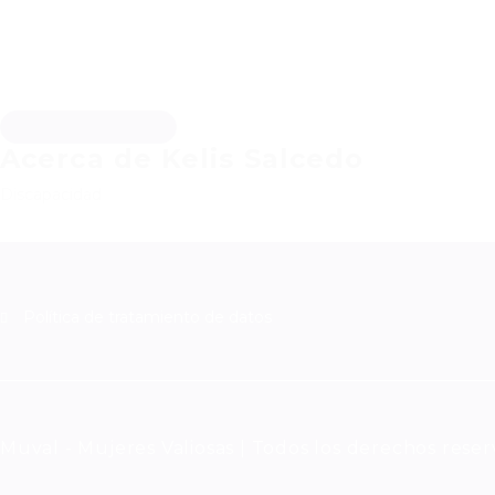
Descargar hoja de vida
Acerca de Kelis Salcedo
Discapacidad
Política de tratamiento de datos
Muval - Mujeres Valiosas | Todos los derechos rese