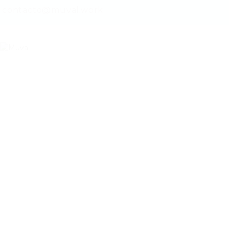
contacto@muval.work