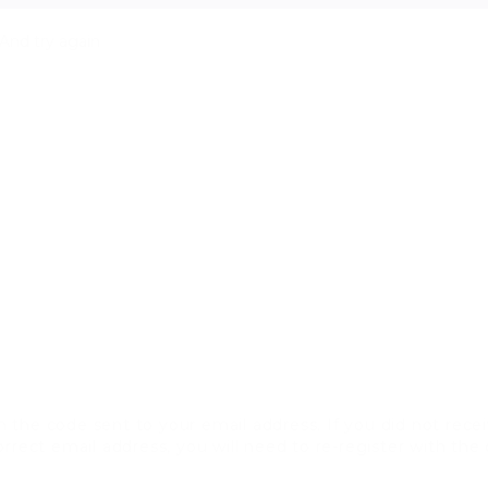
And try again
 the code sent to your email address. If you did not recei
rrect email address, you will need to re-register with the