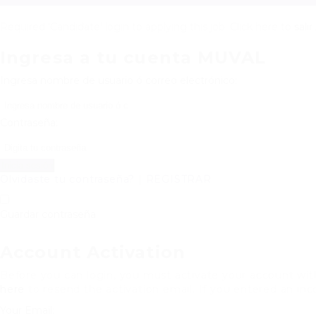
Required 'Candidate' login to applying this job.
Click here to
salir
Ingresa a tu cuenta MUVAL
Ingresa nombre de usuario ó correo electrónico:
Contraseña:
Olvidaste tu contraseña?
|
REGISTRAR
Guardar contraseña
Account Activation
Before you can login, you must activate your account with
here
to resend the activation email. If you entered an inco
Your Email: