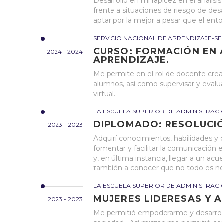
Desarrolló en mi rapidez en el anális
frente a situaciones de riesgo de desa
aptar por la mejor a pesar que el ent
SERVICIO NACIONAL DE APRENDIZAJE-SE
CURSO: FORMACIÓN EN 
2024 - 2024
APRENDIZAJE.
Me permite en el rol de docente crea
alumnos, así como supervisar y evalu
virtual.
LA ESCUELA SUPERIOR DE ADMINISTRAC
DIPLOMADO: RESOLUCI
2023 - 2023
Adquirí conocimientos, habilidades y
fomentar y facilitar la comunicación 
y, en última instancia, llegar a un ac
también a conocer que no todo es ne
LA ESCUELA SUPERIOR DE ADMINISTRACI
MUJERES LIDERESAS Y A
2023 - 2023
Me permitió empoderarme y desarroll