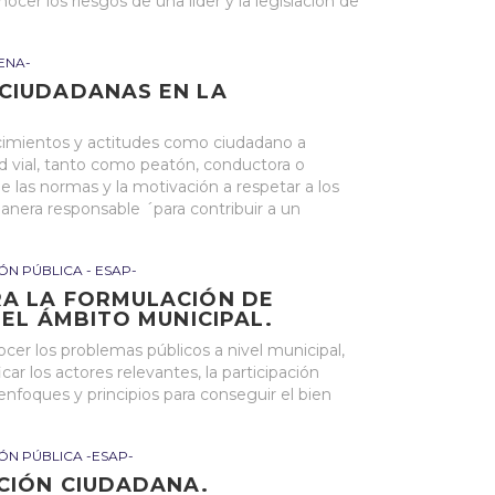
cer los riesgos de una líder y la legislación de
ENA-
CIUDADANAS EN LA
ocimientos y actitudes como ciudadano a
ad vial, tanto como peatón, conductora o
 las normas y la motivación a respetar a los
anera responsable ´para contribuir a un
ÓN PÚBLICA - ESAP-
RA LA FORMULACIÓN DE
 EL ÁMBITO MUNICIPAL.
er los problemas públicos a nivel municipal,
icar los actores relevantes, la participación
 enfoques y principios para conseguir el bien
ÓN PÚBLICA -ESAP-
CIÓN CIUDADANA.