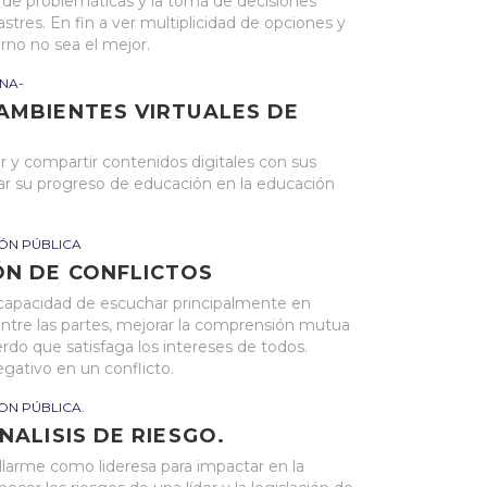
is de problemáticas y la toma de decisiones
stres. En fin a ver multiplicidad de opciones y
orno no sea el mejor.
NA-
AMBIENTES VIRTUALES DE
r y compartir contenidos digitales con sus
ar su progreso de educación en la educación
IÓN PÚBLICA
ÓN DE CONFLICTOS
 capacidad de escuchar principalmente en
entre las partes, mejorar la comprensión mutua
uerdo que satisfaga los intereses de todos.
gativo en un conflicto.
ON PÚBLICA.
NALISIS DE RIESGO.
arme como lideresa para impactar en la