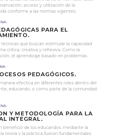
servación, acceso y utilización de la
 vida conforme a las normas vigentes.
ENA-
EDAGÓGICAS PARA EL
AMIENTO.
s técnicas que buscan estimular la capacidad
a crítica, creativa y reflexiva. Como la
ación, el aprendizaje basado en problemas.
NA-
ROCESOS PEDAGÓGICOS.
nera efectiva en diferentes roles dentro del
nte, educando, o como parte de la comunidad
ENA-
ON Y METODOLOGÍA PARA LA
AL INTEGRAL.
n beneficio de los educandos. mediante la
a teoría y la práctica fueron fundamentales