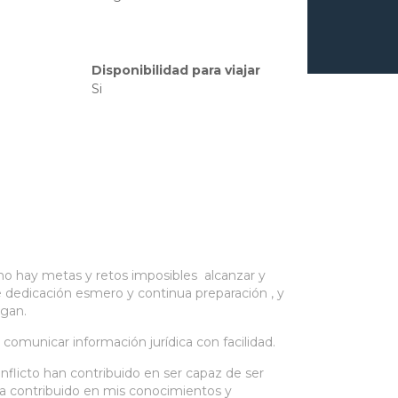
Disponibilidad para viajar
Si
no hay metas y retos imposibles alcanzar y
 dedicación esmero y continua preparación , y
egan.
omunicar información jurídica con facilidad.
flicto han contribuido en ser capaz de ser
ha contribuido en mis conocimientos y