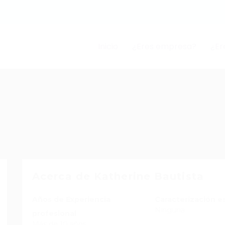
Inicio
¿Eres empresa?
¿Er
Acerca de Katherine Bautista
Años de Experiencia
Caracterización e
Ninguna
profesional
Más de 10 años