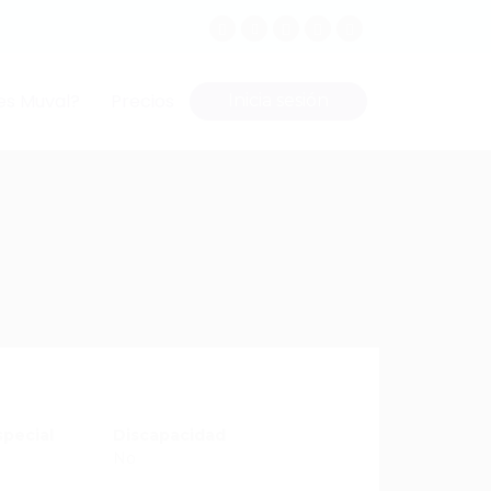
es Muval?
Precios
Inicia sesión
special
Discapacidad
No