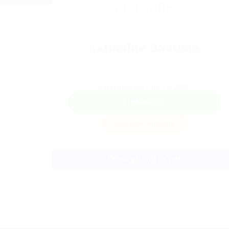
Katherine Bautista
Teléfono: 305 2319687
Sector: Cajera
Salario: $1.500.000 / Mensual
Usuaria desde, julio 12, 2025
WhatsApp
Guardar candidata
Descargar hoja de vida