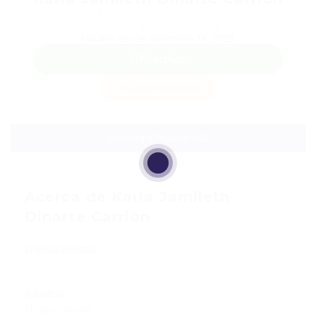
Teléfono: +5058108 1052
Sector: Administradora
Usuaria desde, diciembre 18, 2025
WhatsApp
Guardar candidata
Descargar hoja de vida
Acerca de Karla Jamileth
Dinarte Carrión
Discapacidad
Aliados
Ningún aliado