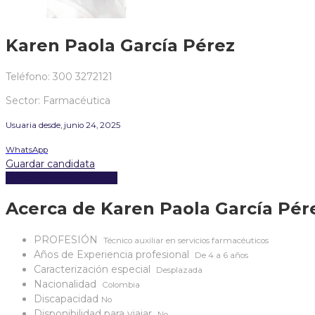
Karen Paola García Pérez
Teléfono: 300 3272121
Sector: Farmacéutica
Usuaria desde, junio 24, 2025
WhatsApp
Guardar candidata
Descargar hoja de vida
Acerca de Karen Paola García Pér
PROFESIÓN
Técnico auxiliar en servicios farmacéuticos
Años de Experiencia profesional
De 4 a 6 años
Caracterización especial
Desplazada
Nacionalidad
Colombia
Discapacidad
No
Disponibilidad para viajar
No