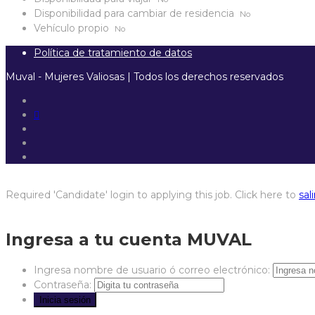
Disponibilidad para cambiar de residencia
No
Vehículo propio
No
Política de tratamiento de datos
Muval - Mujeres Valiosas | Todos los derechos reservados
Required 'Candidate' login to applying this job.
Click here to
sali
Ingresa a tu cuenta MUVAL
Ingresa nombre de usuario ó correo electrónico:
Contraseña: