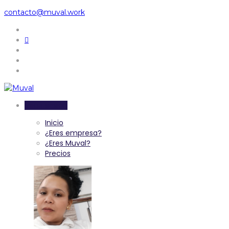
contacto@muval.work
Inicia sesión
Inicio
¿Eres empresa?
¿Eres Muval?
Precios