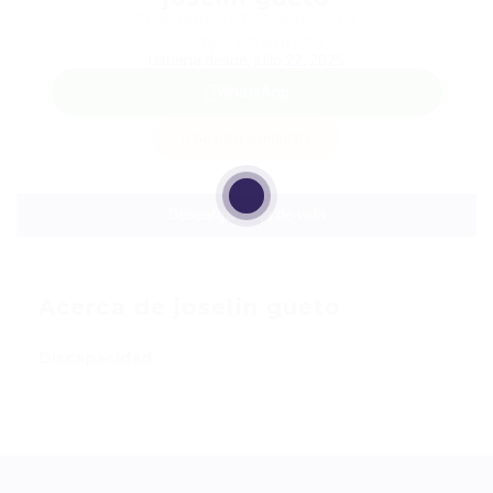
Teléfono: +573244404588
Sector: Esteticista
Usuaria desde, julio 22, 2025
WhatsApp
Guardar candidata
Descargar hoja de vida
Acerca de joselin gueto
Discapacidad