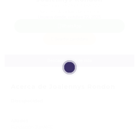
Teléfono: +57323 3385772
Sector: Auxiliar de cocina
Usuaria desde, octubre 22, 2025
WhatsApp
Guardar candidata
Descargar hoja de vida
Acerca de Joalennys Rondon
Discapacidad
Aliados
Fundación JUANFE